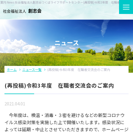
案内 News 社会福祉法人創志会つくばライフサポートセンター
(再投稿)令和3年度 在職者交流会のご
ニュース
ホーム
創志会について
ホーム
ニュース一覧
(再投稿)令和3年度 在職者交流会のご案内
事業所紹介
(再投稿)令和3年度 在職者交流会のご案内
サービス案内
2021.04.01
ニュース
今年度は、検温・消毒・３密を避けるなどの新型コロナウ
イルス感染対策を実施した上で開催いたします。感染状況に
採用情報
よっては延期・中止とさせていただきますので、ホームページ