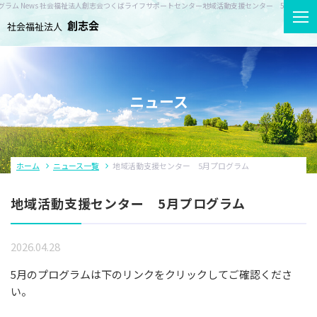
ラム News 社会福祉法人創志会つくばライフサポートセンター
地域活動支援センター 5月プログラ
ホーム
ニュース
創志会について
ホーム
ニュース一覧
地域活動支援センター 5月プログラム
事業所紹介
地域活動支援センター 5月プログラム
サービス案内
2026.04.28
ニュース
5月のプログラムは下のリンクをクリックしてご確認くださ
採用情報
い。